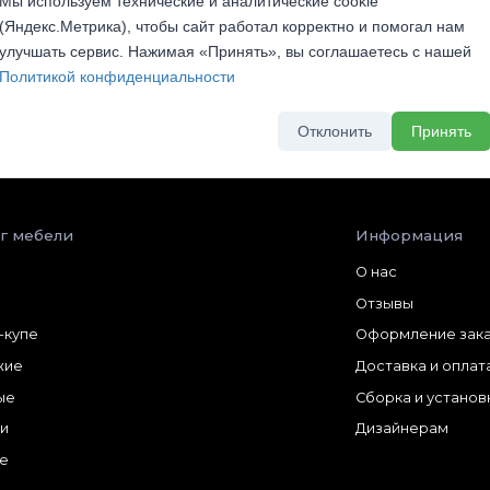
Мы используем технические и аналитические cookie
(Яндекс.Метрика), чтобы сайт работал корректно и помогал нам
улучшать сервис. Нажимая «Принять», вы соглашаетесь с нашей
Политикой конфиденциальности
Отклонить
Принять
г мебели
Информация
О нас
Отзывы
-купе
Оформление зак
жие
Доставка и оплат
ые
Сборка и установ
и
Дизайнерам
е