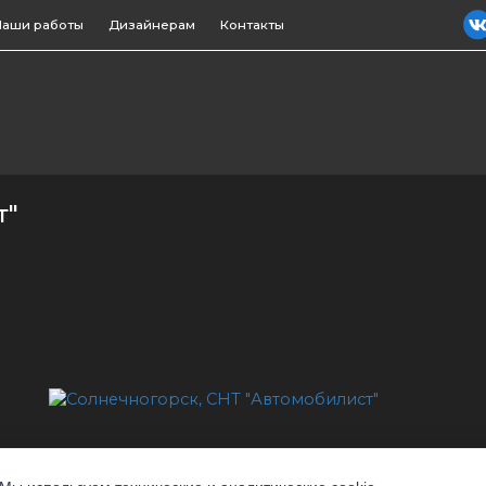
Наши работы
Дизайнерам
Контакты
рихожие
Гардеробные
Детские
Гостиные
С
т"