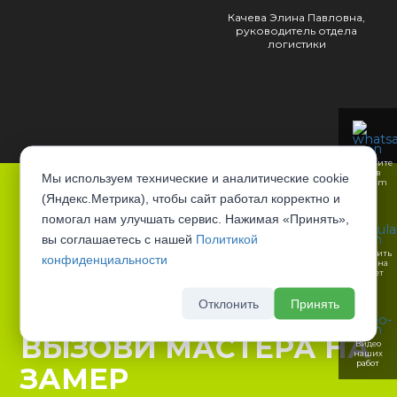
Качева Элина Павловна,
руководитель отдела
логистики
Напишите
нам в
Мы используем технические и аналитические cookie
Telegram
(Яндекс.Метрика), чтобы сайт работал корректно и
БЕСПЛАТНЫЙ
помогал нам улучшать сервис. Нажимая «Принять»,
вы соглашаетесь с нашей
Политикой
ВЫЕЗД ЗАМЕРЩИКА НА
Отправить
конфиденциальности
заявку на
рассчет
ДОМ
Отклонить
Принять
ВЫЗОВИ МАСТЕРА НА
Видео
наших
работ
ЗАМЕР