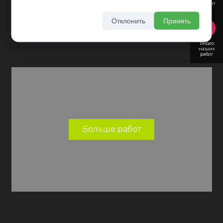
рассчет
Отклонить
Принять
Видео
наших
работ
Больше работ