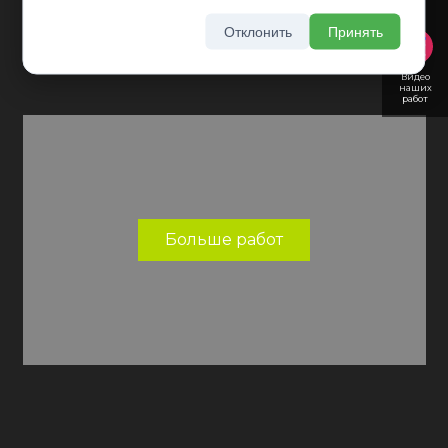
Отклонить
Принять
Видео
наших
работ
Больше работ