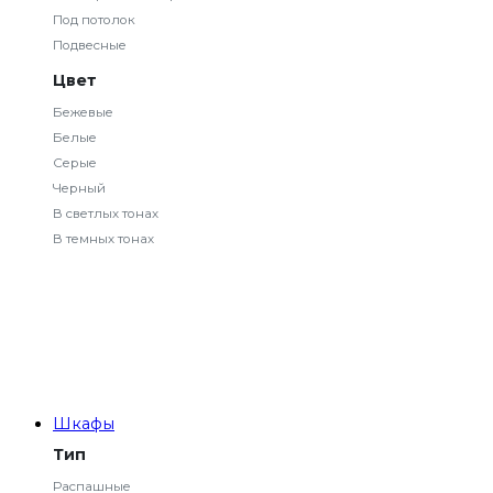
Под потолок
Подвесные
Цвет
Бежевые
Белые
Серые
Черный
В светлых тонах
В темных тонах
Шкафы
Тип
Распашные